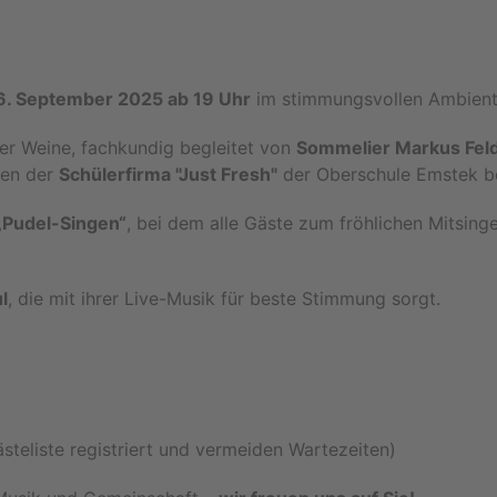
6. September 2025 ab 19 Uhr
im stimmungsvollen Ambien
der Weine, fachkundig begleitet von
Sommelier Markus Fel
sen der
Schülerfirma "Just Fresh"
der Oberschule Emstek be
„Pudel-Singen“
, bei dem alle Gäste zum fröhlichen Mitsing
l
, die mit ihrer Live-Musik für beste Stimmung sorgt.
steliste registriert und vermeiden Wartezeiten)