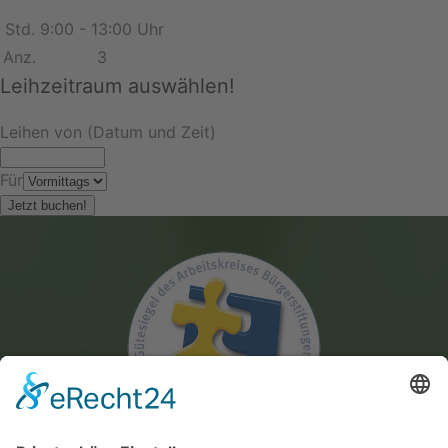
Std.
9:00 - 13:00 Uhr
Anz.
3
Leihzeitraum auswählen!
Leihen von (Datum und Zeit)
Für